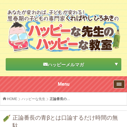
ハッピーメルマガ
Menu
HOME
ハッピーな先生
正論番長の...
正論番長の青βとは口論するだけ時間の無
駄。