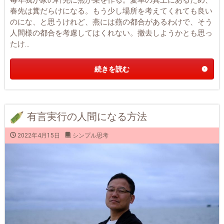
毎年我が家の軒先に燕が巣を作る。愛車の真上にあるため、
春先は糞だらけになる。もう少し場所を考えてくれても良い
のにな、と思うけれど、燕には燕の都合があるわけで、そう
人間様の都合を考慮してはくれない。撤去しようかとも思っ
たけ...
続きを読む
有言実行の人間になる方法
2022年4月15日
シンプル思考