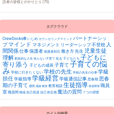
読者の皆様とのやりとり
(73)
タグクラウド
パートナーシッ
CrewDocks®︎
いじめ
カウンセリングマインド
マインド
人
プ
不登校
マネジメント
リーダーシップ
児童生徒
間関係
仕事
保護者
働き方
先生
保護者対応
子どもに
理解
叱る
子どもたち
創造的な人生
叱らない子育て
子育ての悩
寄り添う
子育て
子どもの成長
み
学校の先生
学級
学校に行きたくない
学校の先生の仕事
学級経営
担任
思春
学級通信記事
学級指導
思春期
生徒指導
期の子育て
職員
教育相談
感情
感謝
教室
発達障害
魔法の質問
室
職員間
自己投資
自己肯定感
７つの習慣
職場
サイト内検索