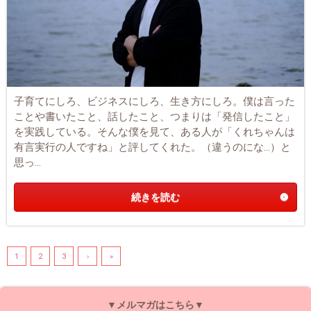
子育てにしろ、ビジネスにしろ、生き方にしろ。僕は言った
ことや書いたこと、話したこと、つまりは「発信したこと」
を実践している。そんな僕を見て、ある人が「くれちゃんは
有言実行の人ですね」と評してくれた。（違うのにな…）と
思っ...
続きを読む
1
2
3
›
»
▼メルマガはこちら▼