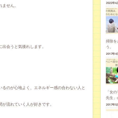
2022年
れません。
。
掃除を
に出会うと気後れします。
う。
2017年
いるのが心地よく、エネルギー感の合わない人と
「女の
先生」
間が流れていく人が好きです。
2017年