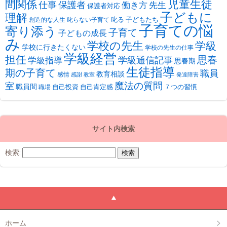
児童生徒
間関係
仕事
保護者
働き方
先生
保護者対応
子どもに
理解
叱る
子どもたち
創造的な人生
叱らない子育て
子育ての悩
寄り添う
子育て
子どもの成長
み
学校の先生
学級
学校に行きたくない
学校の先生の仕事
学級経営
担任
思春
学級通信記事
学級指導
思春期
生徒指導
期の子育て
職員
教育相談
感情
感謝
教室
発達障害
魔法の質問
室
職員間
自己投資
自己肯定感
７つの習慣
職場
サイト内検索
検索:
ホーム