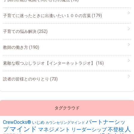
子育てに迷ったときに出逢いたい１００の言葉
(179)
子育ての悩み解決
(252)
教師の働き方
(190)
素敵な暇つぶしラジオ【インターネットラジオ】
(16)
読者の皆様とのやりとり
(73)
タグクラウド
パートナーシッ
CrewDocks®︎
いじめ
カウンセリングマインド
マインド
人
プ
不登校
マネジメント
リーダーシップ