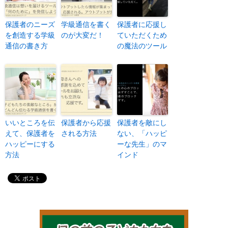
保護者のニーズ
学級通信を書く
保護者に応援し
を創造する学級
のが大変だ！
ていただくため
通信の書き方
の魔法のツール
いいところを伝
保護者から応援
保護者を敵にし
えて、保護者を
される方法
ない、「ハッピ
ハッピーにする
ーな先生」のマ
方法
インド
目の前の子