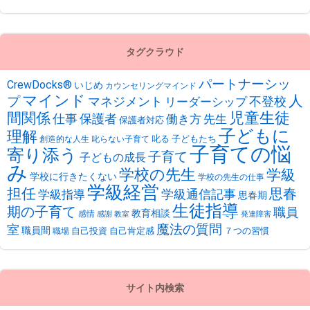
タグクラウド
パートナーシッ
CrewDocks®︎
いじめ
カウンセリングマインド
マインド
人
プ
不登校
マネジメント
リーダーシップ
児童生徒
間関係
仕事
保護者
働き方
先生
保護者対応
子どもに
理解
叱る
子どもたち
創造的な人生
叱らない子育て
子育ての悩
寄り添う
子育て
子どもの成長
み
学校の先生
学級
学校に行きたくない
学校の先生の仕事
学級経営
担任
思春
学級通信記事
学級指導
思春期
生徒指導
期の子育て
職員
教育相談
感情
感謝
教室
発達障害
魔法の質問
室
職員間
自己投資
自己肯定感
７つの習慣
職場
サイト内検索