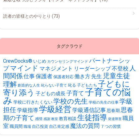
読者の皆様とのやりとり
(73)
タグクラウド
パートナーシッ
CrewDocks®︎
いじめ
カウンセリングマインド
マインド
人
プ
不登校
マネジメント
リーダーシップ
児童生徒
間関係
仕事
保護者
働き方
先生
保護者対応
子どもに
理解
叱る
子どもたち
創造的な人生
叱らない子育て
子育ての悩
寄り添う
子育て
子どもの成長
み
学校の先生
学級
学校に行きたくない
学校の先生の仕事
学級経営
担任
思春
学級通信記事
学級指導
思春期
生徒指導
期の子育て
職員
教育相談
感情
感謝
教室
発達障害
魔法の質問
室
職員間
自己投資
自己肯定感
７つの習慣
職場