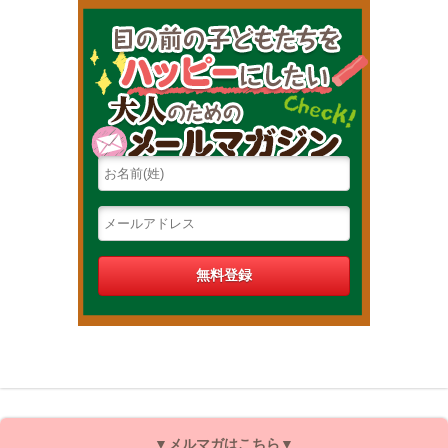
目の前の子
▼メルマガはこちら▼