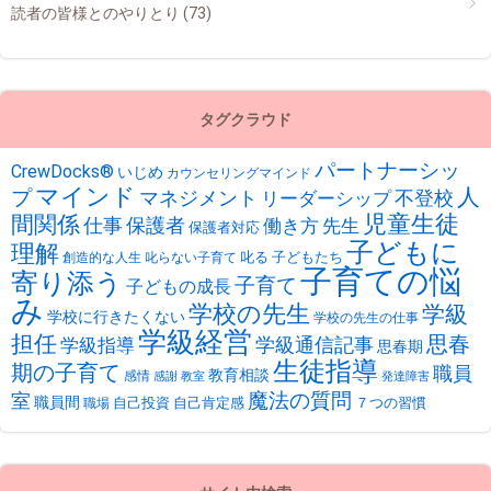
読者の皆様とのやりとり
(73)
タグクラウド
パートナーシッ
CrewDocks®︎
いじめ
カウンセリングマインド
マインド
人
プ
不登校
マネジメント
リーダーシップ
児童生徒
間関係
仕事
保護者
働き方
先生
保護者対応
子どもに
理解
叱る
子どもたち
創造的な人生
叱らない子育て
子育ての悩
寄り添う
子育て
子どもの成長
み
学校の先生
学級
学校に行きたくない
学校の先生の仕事
学級経営
担任
思春
学級通信記事
学級指導
思春期
生徒指導
期の子育て
職員
教育相談
感情
感謝
教室
発達障害
魔法の質問
室
職員間
自己投資
自己肯定感
７つの習慣
職場