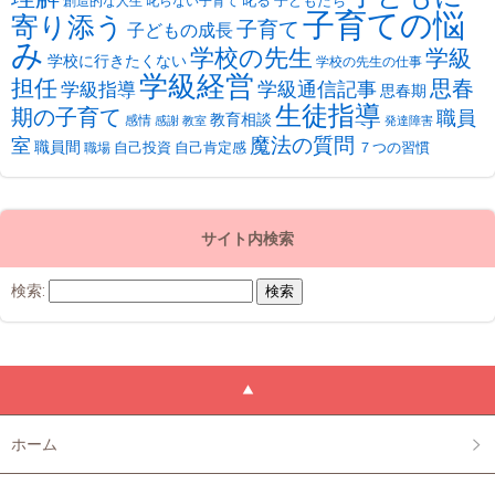
叱る
子どもたち
創造的な人生
叱らない子育て
子育ての悩
寄り添う
子育て
子どもの成長
み
学校の先生
学級
学校に行きたくない
学校の先生の仕事
学級経営
担任
思春
学級通信記事
学級指導
思春期
生徒指導
期の子育て
職員
教育相談
感情
感謝
教室
発達障害
魔法の質問
室
職員間
自己投資
自己肯定感
７つの習慣
職場
サイト内検索
検索:
ホーム