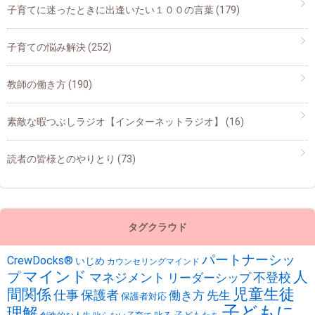
子育てに迷ったときに出逢いたい１００の言葉
(179)
子育ての悩み解決
(252)
教師の働き方
(190)
素敵な暇つぶしラジオ【インターネットラジオ】
(16)
読者の皆様とのやりとり
(73)
タグクラウド
パートナーシッ
CrewDocks®︎
いじめ
カウンセリングマインド
マインド
人
プ
不登校
マネジメント
リーダーシップ
児童生徒
間関係
仕事
保護者
働き方
先生
保護者対応
子どもに
理解