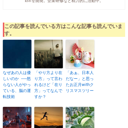
ks®︎を開発。企業研修など精力的に活動中。
この記事を読んでいる方はこんな記事も読んでいま
す。
なぜあの人は優
「やり方より在
「あぁ、日本人
しいのか ──怒
り方」って言わ
だなー」と思っ
らない人がやっ
れるけど「在り
たお正月withク
ている、脳の運
方」ってなんで
リスマスツリー
転技術
すか？