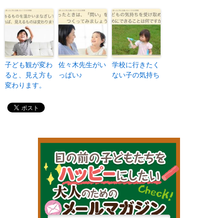
子ども観が変わ
佐々木先生がい
学校に行きたく
ると、見え方も
っぱい♪
ない子の気持ち
変わります。
目の前の子