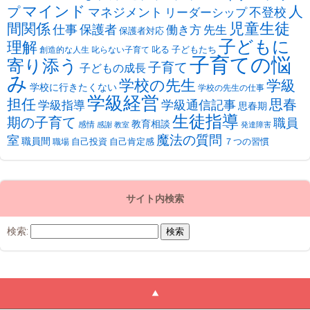
マインド
人
プ
不登校
マネジメント
リーダーシップ
児童生徒
間関係
仕事
保護者
働き方
先生
保護者対応
子どもに
理解
叱る
子どもたち
創造的な人生
叱らない子育て
子育ての悩
寄り添う
子育て
子どもの成長
み
学校の先生
学級
学校に行きたくない
学校の先生の仕事
学級経営
担任
思春
学級通信記事
学級指導
思春期
生徒指導
期の子育て
職員
教育相談
感情
感謝
教室
発達障害
魔法の質問
室
職員間
自己投資
自己肯定感
７つの習慣
職場
サイト内検索
検索: