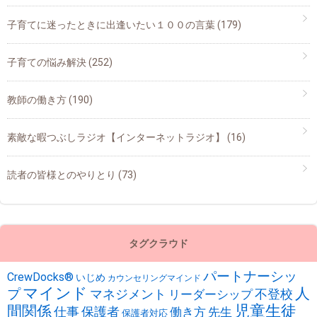
子育てに迷ったときに出逢いたい１００の言葉
(179)
子育ての悩み解決
(252)
教師の働き方
(190)
素敵な暇つぶしラジオ【インターネットラジオ】
(16)
読者の皆様とのやりとり
(73)
タグクラウド
パートナーシッ
CrewDocks®︎
いじめ
カウンセリングマインド
マインド
人
プ
不登校
マネジメント
リーダーシップ
児童生徒
間関係
仕事
保護者
働き方
先生
保護者対応