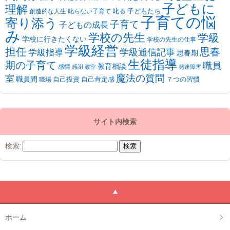
子どもに
理解
叱る
子どもたち
創造的な人生
叱らない子育て
子育ての悩
寄り添う
子育て
子どもの成長
み
学校の先生
学級
学校に行きたくない
学校の先生の仕事
学級経営
担任
思春
学級通信記事
学級指導
思春期
生徒指導
期の子育て
職員
教育相談
感情
感謝
教室
発達障害
魔法の質問
室
職員間
自己投資
自己肯定感
７つの習慣
職場
サイト内検索
検索:
ホーム