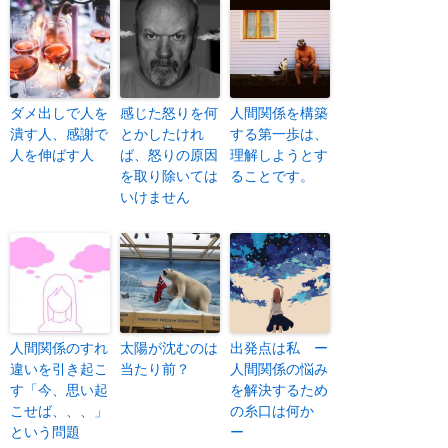
ダメ出しで人を
感じた怒りを何
人間関係を構築
潰す人、感謝で
とかしたけれ
する第一歩は、
人を伸ばす人
ば、怒りの原因
理解しようとす
を取り除いては
ることです。
いけません
人間関係のすれ
太陽が沈むのは
出発点は私 ー
違いを引き起こ
当たり前？
人間関係の悩み
す「今、思い起
を解決するため
こせば、、、」
の糸口は何か
という問題
ー