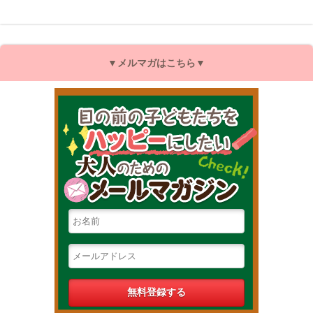
▼メルマガはこちら▼
目の前の