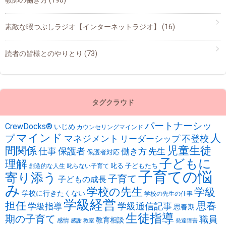
素敵な暇つぶしラジオ【インターネットラジオ】
(16)
読者の皆様とのやりとり
(73)
タグクラウド
パートナーシッ
CrewDocks®︎
いじめ
カウンセリングマインド
マインド
人
プ
不登校
マネジメント
リーダーシップ
児童生徒
間関係
仕事
保護者
働き方
先生
保護者対応
子どもに
理解
叱る
子どもたち
創造的な人生
叱らない子育て
子育ての悩
寄り添う
子育て
子どもの成長
み
学校の先生
学級
学校に行きたくない
学校の先生の仕事
学級経営
担任
思春
学級通信記事
学級指導
思春期
生徒指導
期の子育て
職員
教育相談
感情
感謝
教室
発達障害