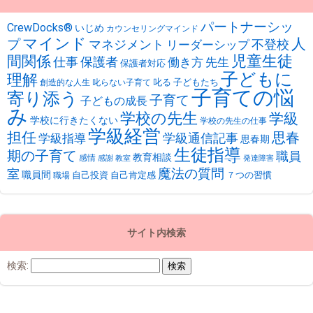
パートナーシッ
CrewDocks®︎
いじめ
カウンセリングマインド
マインド
人
プ
不登校
マネジメント
リーダーシップ
児童生徒
間関係
仕事
保護者
働き方
先生
保護者対応
子どもに
理解
叱る
子どもたち
創造的な人生
叱らない子育て
子育ての悩
寄り添う
子育て
子どもの成長
み
学校の先生
学級
学校に行きたくない
学校の先生の仕事
学級経営
担任
思春
学級通信記事
学級指導
思春期
生徒指導
期の子育て
職員
教育相談
感情
感謝
教室
発達障害
魔法の質問
室
職員間
自己投資
自己肯定感
７つの習慣
職場
サイト内検索
検索: