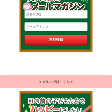
▼メルマガはこちら▼
目の前の