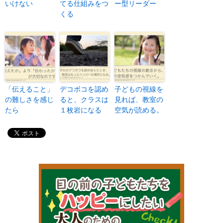
いけない
てる仕組みをつ
ー型リーダー
くる
「伝えること」
デコボコを認め
子どもの視線を
の難しさを感じ
ると、クラスは
見れば、教室の
たら
１枚岩になる
空気が読める。
目の前の子