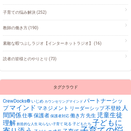
子育ての悩み解決
(252)
教師の働き方
(190)
素敵な暇つぶしラジオ【インターネットラジオ】
(16)
読者の皆様とのやりとり
(73)
タグクラウド
パートナーシッ
CrewDocks®︎
いじめ
カウンセリングマインド
マインド
人
プ
不登校
マネジメント
リーダーシップ
児童生徒
間関係
仕事
保護者
働き方
先生
保護者対応
子どもに
理解
叱る
子どもたち
創造的な人生
叱らない子育て
子育ての悩
寄り添う