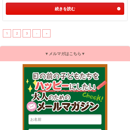
続きを読む
1
2
3
›
»
▼メルマガはこちら▼
目の前の