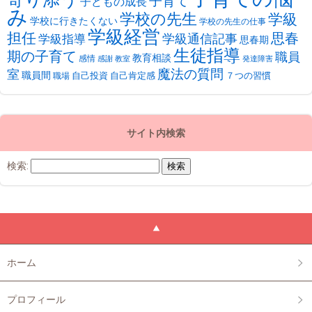
子育て
子どもの成長
み
学校の先生
学級
学校に行きたくない
学校の先生の仕事
学級経営
担任
思春
学級通信記事
学級指導
思春期
生徒指導
期の子育て
職員
教育相談
感情
感謝
教室
発達障害
魔法の質問
室
職員間
自己投資
自己肯定感
７つの習慣
職場
サイト内検索
検索:
ホーム
プロフィール