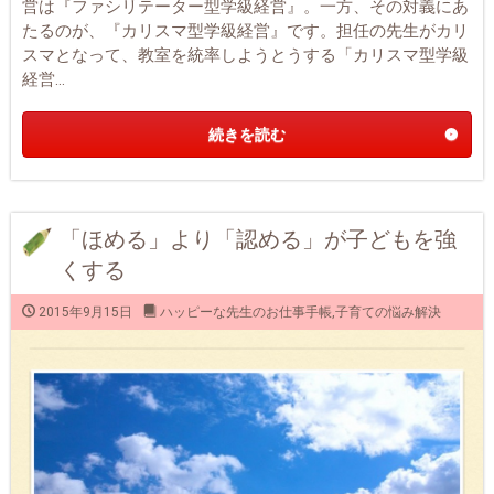
営は『ファシリテーター型学級経営』。一方、その対義にあ
たるのが、『カリスマ型学級経営』です。担任の先生がカリ
スマとなって、教室を統率しようとうする「カリスマ型学級
経営...
続きを読む
「ほめる」より「認める」が子どもを強
くする
2015年9月15日
ハッピーな先生のお仕事手帳
,
子育ての悩み解決