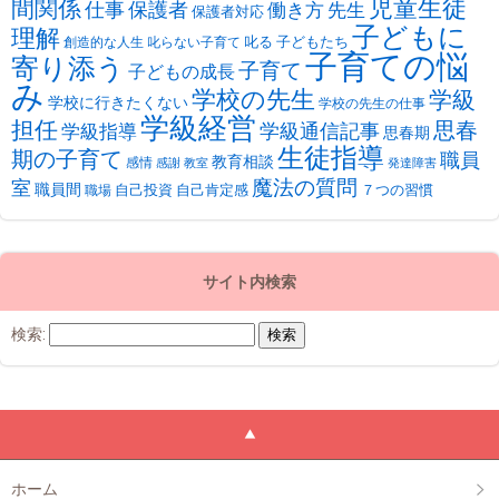
児童生徒
間関係
仕事
保護者
働き方
先生
保護者対応
子どもに
理解
叱る
子どもたち
創造的な人生
叱らない子育て
子育ての悩
寄り添う
子育て
子どもの成長
み
学校の先生
学級
学校に行きたくない
学校の先生の仕事
学級経営
担任
思春
学級通信記事
学級指導
思春期
生徒指導
期の子育て
職員
教育相談
感情
感謝
教室
発達障害
魔法の質問
室
職員間
自己投資
自己肯定感
７つの習慣
職場
サイト内検索
検索:
ホーム