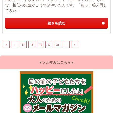
で、担任の先生がこうつぶやいたんです。「あっ！答え写し
てきた...
続きを読む
«
‹
17
18
19
20
21
›
»
▼メルマガはこちら▼
目の前の